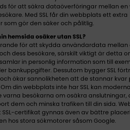
s för att säkra dataöverföringar mellan en
sökare. Med SSL får din webbplats ett extra
 som gör den säker och pålitlig.
min hemsida osäker utan SSL?
örande för att skydda användardata mellan 
ch dess besökare, särskilt viktigt är detta o
amlar in personlig information som till exe
ller bankuppgifter. Dessutom bygger SSL för
och ökar sannolikheten att de stannar kvar 
 Om din webbplats inte har SSL kan modern
 varna besökarna om osäkra anslutningar, 
t dem och minska trafiken till din sida. We
 SSL-certifikat gynnas även av bättre placer
ten hos stora sökmotorer såsom Google.