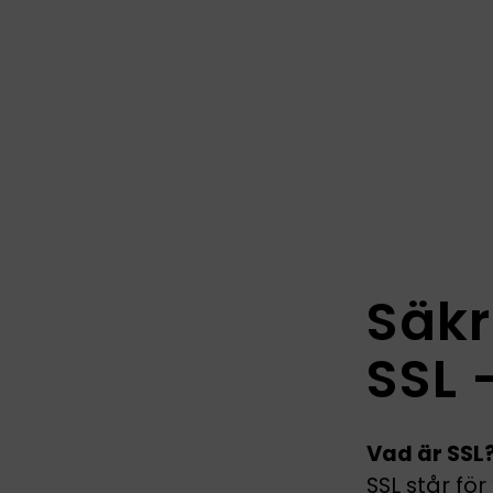
Säkr
SSL 
Vad är SSL
SSL står fö