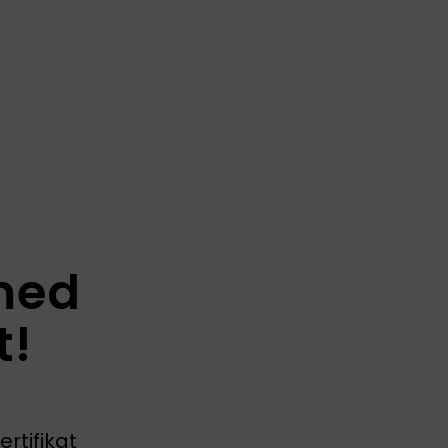
med
t!
rtifikat