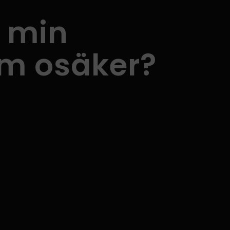
s min
m osäker?