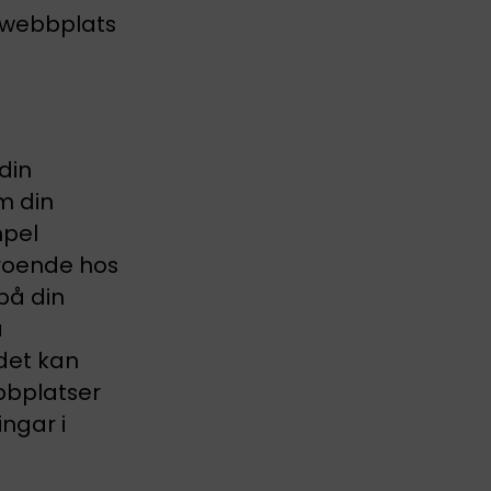
 webbplats
din
m din
mpel
troende hos
på din
a
det kan
bbplatser
ingar i