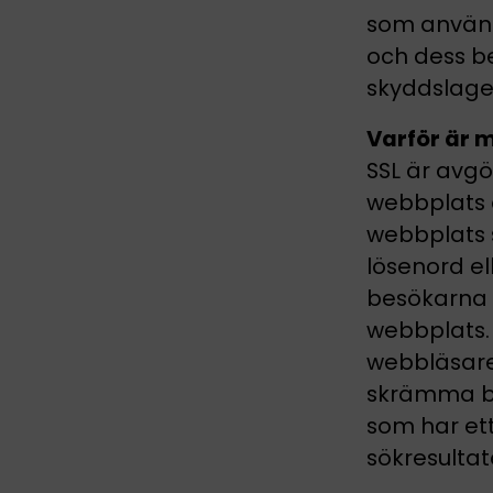
som använd
och dess be
skyddslager
Varför är 
SSL är avg
webbplats o
webbplats s
lösenord e
besökarna 
webbplats.
webbläsare
skrämma bor
som har ett
sökresulta