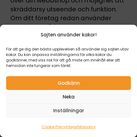
över din webbshop och möjlighet att
skräddarsy utseende och funktion.
E-post
Om ditt företag redan använder
john@media2u.se
WordPress så är WooCommerce ett
utmärkt val!
Sajten använder kakor!
Telefon
För att ge dig den bästa upplevelsen så använder sig sajten utav
kakor. Du kan anpassa inställningarna för vilka kakor du
0760-16 66 00
Är WooCommerce bra för
godkänner, med viss risk för att gå miste om innehåll eller att
hemsidan inte fungerar som tänkt.
nybörjare?
Cookie Policy (EU)
|
Integritetspolicy
Godkänn
Producerad av
MEDIA2U.se
WooCommerce är ett bra val för
nybörjare, men om du har viss teknisk
Neka
kunskap kommer det att underlätta
Inställningar
processen med att bygga en
webbshop. Det kommer även vara
Cookie Policy
Integritetspolicy
enklare att förstå verktyget om du