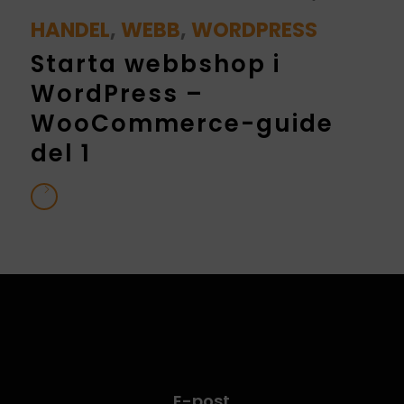
HANDEL
,
WEBB
,
WORDPRESS
Starta webbshop i
WordPress –
WooCommerce-guide
del 1
E-post