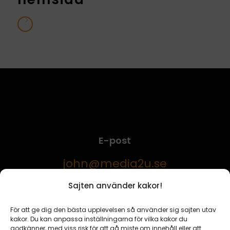
E-post
john@media2u.se
Sajten använder kakor!
Telefon
För att ge dig den bästa upplevelsen så använder sig sajten utav
0760-16 66 00
kakor. Du kan anpassa inställningarna för vilka kakor du
godkänner, med viss risk för att gå miste om innehåll eller att