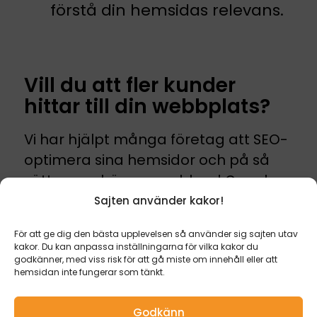
förstå din hemsidas relevans.
Vill du att fler kunder
hittar till din webbplats?
Vi har hjälpt många företag att SEO-
E-post
optimera sina hemsidor och på så
sätt synas högre upp bland Googles
john@media2u.se
sökresultat.
Sajten använder kakor!
Telefon
Vill du också synas på Google?
Då är
För att ge dig den bästa upplevelsen så använder sig sajten utav
kakor. Du kan anpassa inställningarna för vilka kakor du
du varmt välkommen att höra av dig
0760-16 66 00
godkänner, med viss risk för att gå miste om innehåll eller att
till oss på MEDIA2U. Vi är en webbyrå
hemsidan inte fungerar som tänkt.
som utgår från Visby på Gotland
Cookie Policy (EU)
|
Integritetspolicy
Godkänn
men jobbar digitalt med kunder i
Producerad av
MEDIA2U.se