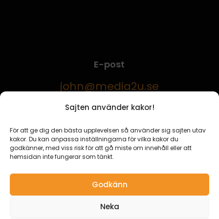
E-post
john@media2u.se
Sajten använder kakor!
Telefon
För att ge dig den bästa upplevelsen så använder sig sajten utav
0760-16 66 00
kakor. Du kan anpassa inställningarna för vilka kakor du
godkänner, med viss risk för att gå miste om innehåll eller att
hemsidan inte fungerar som tänkt.
Cookie Policy (EU)
|
Integritetspolicy
Godkänn
Producerad av
MEDIA2U.se
Neka