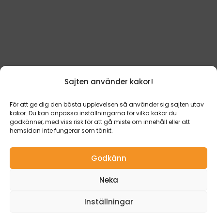
E-post
john@media2u.se
Sajten använder kakor!
Telefon
För att ge dig den bästa upplevelsen så använder sig sajten utav
0760-16 66 00
kakor. Du kan anpassa inställningarna för vilka kakor du
godkänner, med viss risk för att gå miste om innehåll eller att
hemsidan inte fungerar som tänkt.
Cookie Policy (EU)
|
Integritetspolicy
Skicka förfrågan!
Godkänn
Producerad av
MEDIA2U.se
Vi är nyfikna på ditt projekt!
Neka
Vi utför uppdrag i hela Sverige.
Inställningar
Bland annat Stockholm,